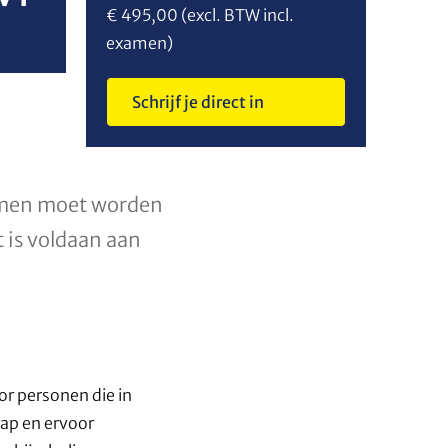
in
€ 495,00 (excl. BTW incl.
examen)
Schrijf je direct in
komen moet worden
t is voldaan aan
r personen die in
hap en ervoor