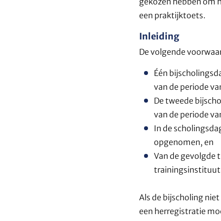
gekozen hebben om hun
een praktijktoets.
Inleiding
De volgende voorwaa
Één bijscholingsd
van de periode van
De tweede bijscho
van de periode van
In de scholingsda
opgenomen, en
Van de gevolgde t
trainingsinstituu
Als de bijscholing nie
een herregistratie m