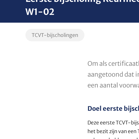
W1-02
Filter
TCVT-bijscholingen
op
soort
opleiding
Om als certifica
aangetoond dat in 
een aantal voorw
Doel eerste bijs
Deze eerste TCVT-bijs
het bezit zijn van ee