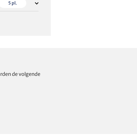
5
pl.
orden de volgende