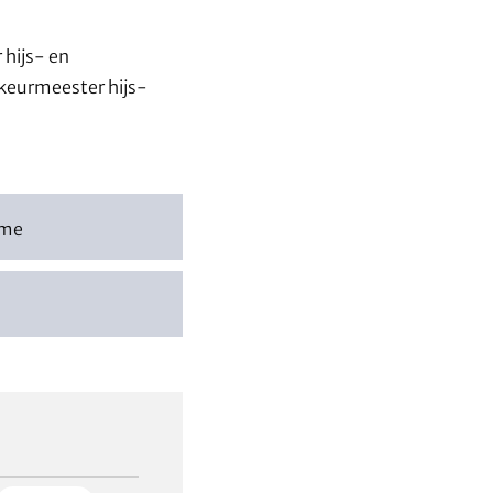
 hijs- en
keurmeester hijs-
ame