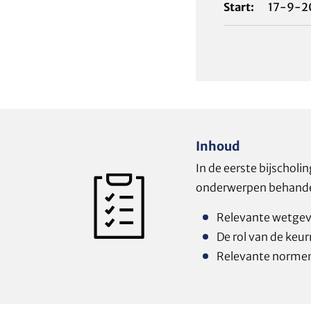
Start:
17-9-2
Inhoud
In de eerste bijscho
onderwerpen behande
Relevante wetgev
De rol van de keu
Relevante norme