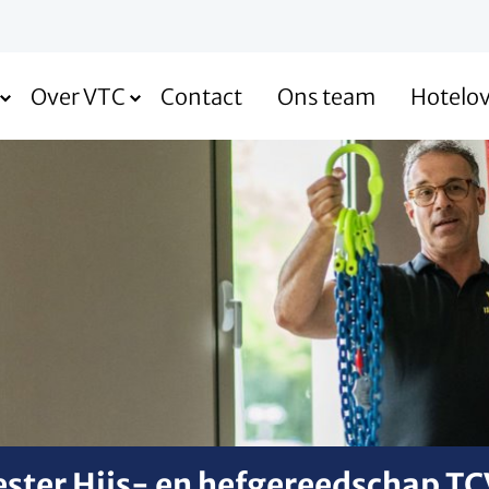
Over VTC
Contact
Ons team
Hotelo
ester Hijs- en hefgereedschap T