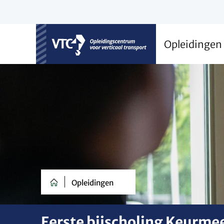
Opleidingen
VTC
Opleidingen
Eerste bijscholing Keurme