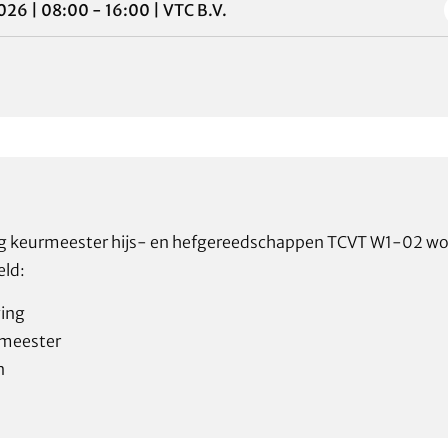
026
|
08:00 - 16:00
|
VTC B.V.
ling keurmeester hijs- en hefgereedschappen TCVT W1-02 w
ld:
ing
rmeester
n