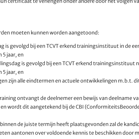
 certificaat te verlengen onder andere door het volgen va
rden moeten kunnen worden aangetoond:
ag is gevolgd bij een TCVT erkend trainingsinstituut in de 
 5 jaar, en
lingsdag is gevolgd bij een TCVT erkend trainingsinstituut
 5 jaar, en
gen zijn alle eindtermen en actuele ontwikkelingen m.b.t. d
raining ontvangt de deelnemer een bewijs van deelname va
t en wordt dit aangetekend bij de CBI (ConformiteitsBeoorde
t binnen de juiste termijn heeft plaatsgevonden zal de kandi
oeten aantonen over voldoende kennis te beschikken door m