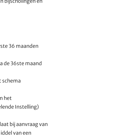
n bijscholingen en
eerste 36 maanden
 na de 36ste maand
it schema
n het
lende Instelling)
daat bij aanvraag van
iddel van een