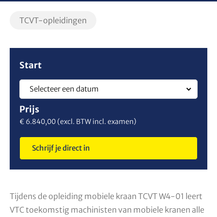
Filter
TCVT-opleidingen
op
soort
opleiding
Schrijf
Start
je
Selecteer een datum
direct
Prijs
in
€ 6.840,00 (excl. BTW incl. examen)
Schrijf je direct in
Tijdens de opleiding mobiele kraan TCVT W4-01 leert
VTC toekomstig machinisten van mobiele kranen alle