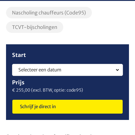
Filter
Filter
Nascholing chauffeurs (Code95)
op
op
soort
soort
TCVT-bijscholingen
opleiding
opleiding
Schrijf
Start
je
Selecteer een datum
direct
Prijs
in
€ 255,00 (excl. BTW, optie: code95)
Schrijf je direct in