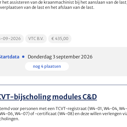
r het assisteren van de kraanmachinist bij het aanslaan van de last
 verplaatsen van de last en het afslaan van de last.
cationDate
EducationLocation
EducationPrice
3-09-2026
VTC B.V.
€ 435,00
Plaatsen
Startdata
Donderdag 3 september 2026
beschikbaar
Plaatsen
nog 4 plaatsen
beschikbaar
CVT-bijscholing modules C&D
temd voor personen met een TCVT-registraat (W4-01, W4-04, W4
 W4-06, W4-07) of -certificaat (W4-08) en deze willen verlengen vi
scholingen.