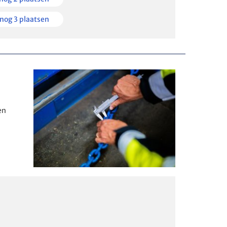
kbaar
en
nog 3 plaatsen
kbaar
en