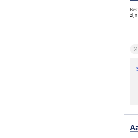
Bes
zij
Edu
3
Aa