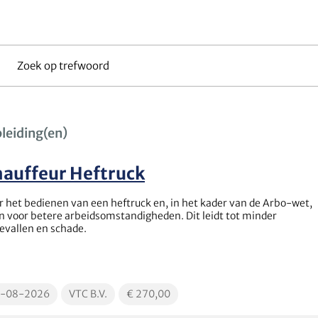
eken
oord
leiding(en)
auffeur Heftruck
r het bedienen van een heftruck en, in het kader van de Arbo-wet,
n voor betere arbeidsomstandigheden. Dit leidt tot minder
evallen en schade.
cationDate
EducationLocation
EducationPrice
4-08-2026
VTC B.V.
€ 270,00