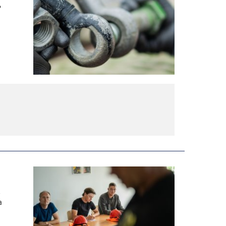
,
-
a