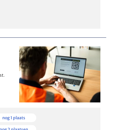
st.
en
nog 1 plaats
kbaar
en
nog 2 plaatsen