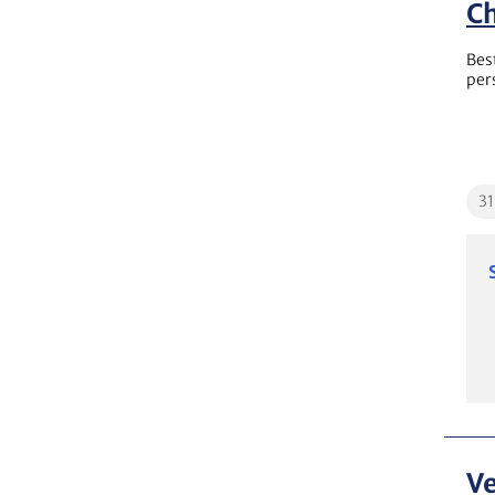
Ch
Bes
per
Edu
3
Ve