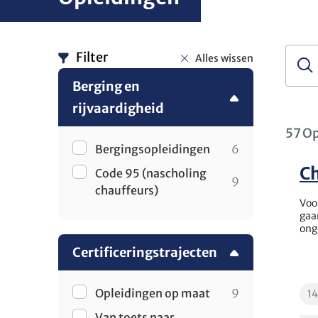
Zoek
Filter
Alles wissen
Zo
op
Berging en
trefw
rijvaardigheid
57 Op
Bergingsopleidingen
6
Ch
Code 95 (nascholing
9
chauffeurs)
Voo
gaa
ong
Certificeringstrajecten
Edu
Opleidingen op maat
9
1
Van toets naar