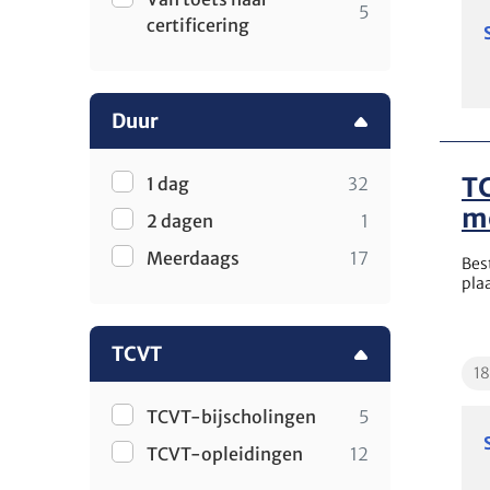
5
certificering
Duur
TC
1 dag
32
m
2 dagen
1
Meerdaags
17
Bes
pla
TCVT
Edu
1
TCVT-bijscholingen
5
TCVT-opleidingen
12