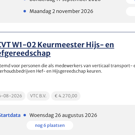
beschikbaar
beschi
Plaatsen
Plaats
Maandag 2 november 2026
beschikbaar
beschi
CVT W1-02 Keurmeester Hijs- en
efgereedschap
temd voor personen die als medewerkers van verticaal transport- 
erhoudsbedrijven Hef- en Hijsgereedschap keuren.
cationDate
EducationLocation
EducationPrice
6-08-2026
VTC B.V.
€ 4.270,00
Plaatsen
Startdata
Woensdag 26 augustus 2026
beschikbaar
Plaatsen
nog 6 plaatsen
beschikbaar