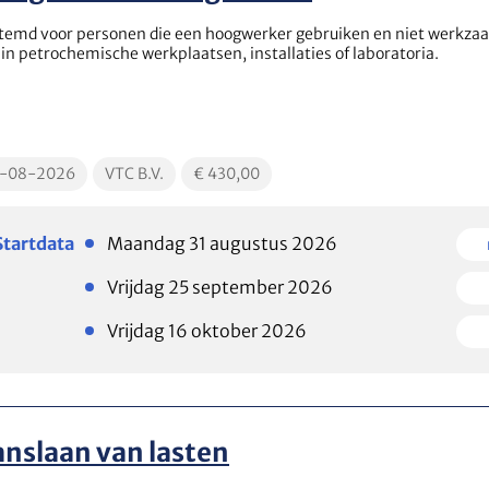
temd voor personen die een hoogwerker gebruiken en niet werkza
n in petrochemische werkplaatsen, installaties of laboratoria.
cationDate
EducationLocation
EducationPrice
1-08-2026
VTC B.V.
€ 430,00
Plaatsen
Plaats
Startdata
Maandag 31 augustus 2026
beschikbaar
beschi
Plaatsen
Plaats
Vrijdag 25 september 2026
beschikbaar
beschi
Plaatsen
Plaats
Vrijdag 16 oktober 2026
beschikbaar
beschi
nslaan van lasten