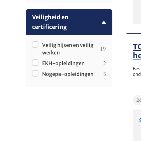
Veiligheid en
certificering
Veilig hijsen en veilig
T
19
werken
h
EKH-opleidingen
2
Bes
Nogepa-opleidingen
5
ond
Edu
2