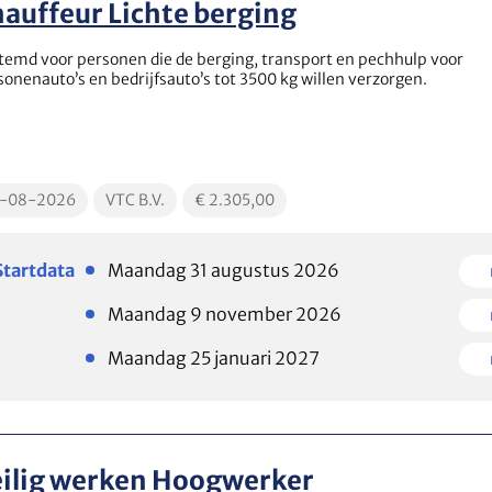
auffeur Lichte berging
temd voor personen die de berging, transport en pechhulp voor
sonenauto’s en bedrijfsauto’s tot 3500 kg willen verzorgen.
cationDate
EducationLocation
EducationPrice
1-08-2026
VTC B.V.
€ 2.305,00
Plaatsen
Plaats
Startdata
Maandag 31 augustus 2026
beschikbaar
beschi
Plaatsen
Plaats
Maandag 9 november 2026
beschikbaar
beschi
Plaatsen
Plaats
Maandag 25 januari 2027
beschikbaar
beschi
ilig werken Hoogwerker