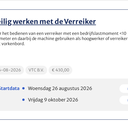
ilig werken met de Verreiker
r het bedienen van een verreiker met een bedrijfslastmoment <10
meter en daarbij de machine gebruiken als hoogwerker of verreiker
 vorkenbord.
cationDate
EducationLocation
EducationPrice
6-08-2026
VTC B.V.
€ 430,00
Plaatsen
Plaats
Startdata
Woensdag 26 augustus 2026
beschikbaar
beschi
Plaatsen
Plaats
Vrijdag 9 oktober 2026
beschikbaar
beschi