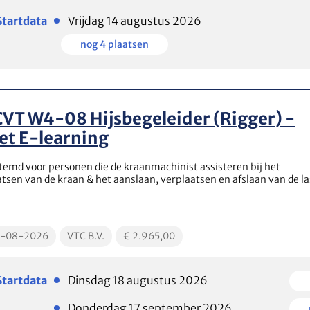
Plaatsen
Startdata
Vrijdag 14 augustus 2026
beschikbaar
Plaatsen
nog 4 plaatsen
beschikbaar
VT W4-08 Hijsbegeleider (Rigger) -
et E-learning
temd voor personen die de kraanmachinist assisteren bij het
atsen van de kraan & het aanslaan, verplaatsen en afslaan van de la
cationDate
EducationLocation
EducationPrice
8-08-2026
VTC B.V.
€ 2.965,00
Plaatsen
Plaats
Startdata
Dinsdag 18 augustus 2026
beschikbaar
beschi
Plaatsen
Plaats
Donderdag 17 september 2026